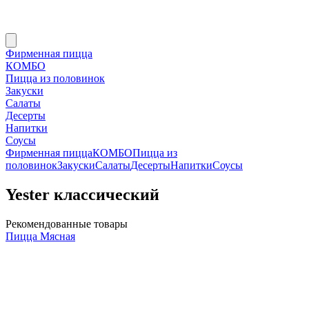
Фирменная пицца
КОМБО
Пицца из половинок
Закуски
Салаты
Десерты
Напитки
Соусы
Фирменная пицца
КОМБО
Пицца из
половинок
Закуски
Салаты
Десерты
Напитки
Соусы
Yester классический
Рекомендованные товары
Пицца Мясная