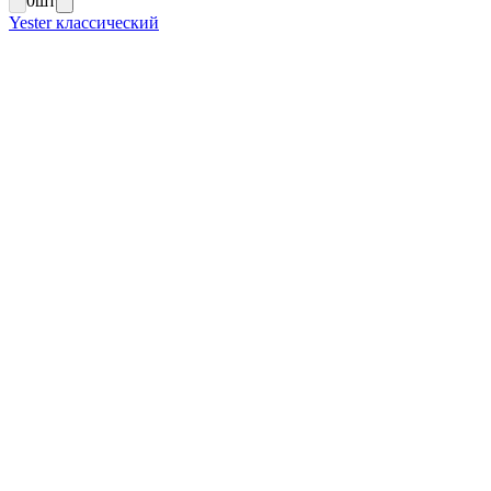
0
шт
Yester классический